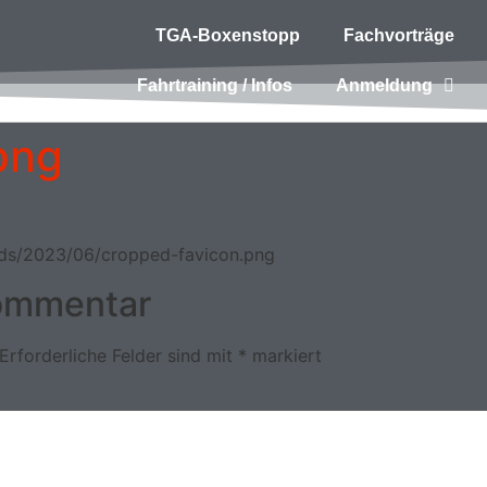
TGA-Boxenstopp
Fachvorträge
Fahrtraining / Infos
Anmeldung
png
ads/2023/06/cropped-favicon.png
Kommentar
Erforderliche Felder sind mit
*
markiert