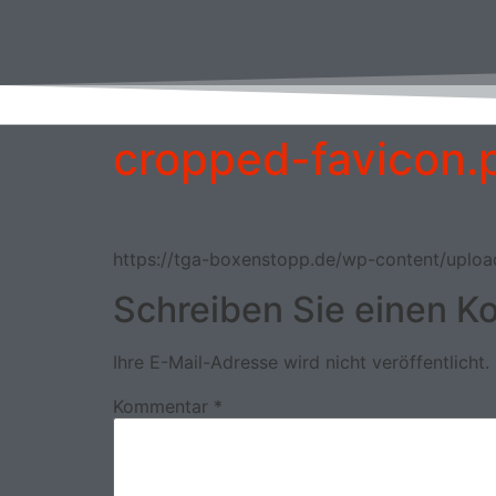
cropped-favicon.
https://tga-boxenstopp.de/wp-content/uplo
Schreiben Sie einen 
Ihre E-Mail-Adresse wird nicht veröffentlicht.
Kommentar
*