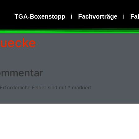
TGA-Boxenstopp
Fachvorträge
Fah
ruecke
Kommentar
Erforderliche Felder sind mit
*
markiert